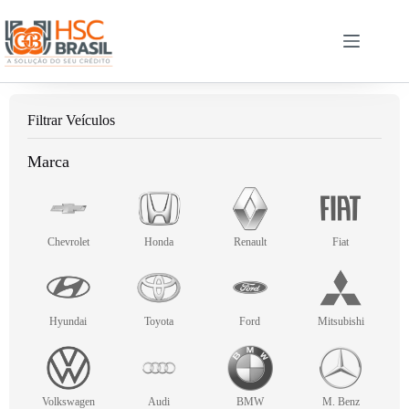
Filtrar Veículos
Marca
Chevrolet
Honda
Renault
Fiat
Hyundai
Toyota
Ford
Mitsubishi
Volkswagen
Audi
BMW
M. Benz