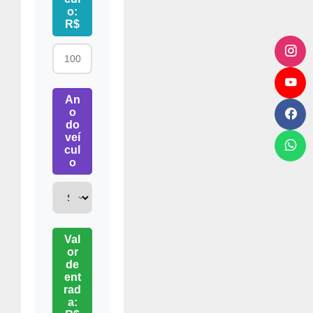
o:
R$
An
o
do
veí
cul
o
Val
or
de
ent
rad
a: