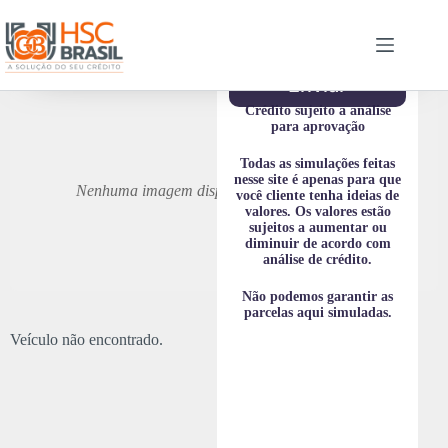
*
n
t
á
r
i
Enviar
o
o
Crédito sujeito a análise
u
para aprovação
M
e
Todas as simulações feitas
n
nesse site é apenas para que
Nenhuma imagem disponível para este veículo
s
você cliente tenha ideias de
a
valores. Os valores estão
g
sujeitos a aumentar ou
e
diminuir de acordo com
m
análise de crédito.
Não podemos garantir as
parcelas aqui simuladas.
Veículo não encontrado.