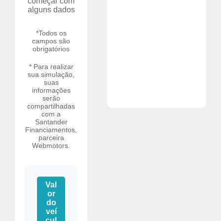
começar com
alguns dados
*Todos os
campos são
obrigatórios
* Para realizar
sua simulação,
suas
informações
serão
compartilhadas
com a
Santander
Financiamentos,
parceira
Webmotors.
Val
or
do
veí
cul