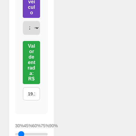
veí
cul
o
Val
or
de
ent
rad
a:
R$
30%
45%
60%
75%
90%