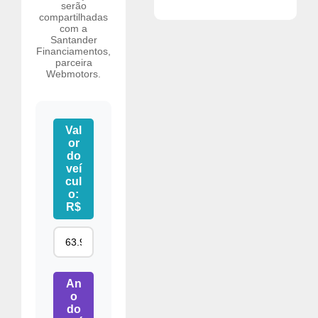
serão
compartilhadas
com a
Santander
Financiamentos,
parceira
Webmotors.
Val
or
do
veí
cul
o:
R$
An
o
do