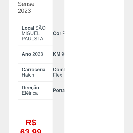
Sense
2023
Local
SÃO
Blindado
MIGUEL
Cor
Preto
Não
PAULSTA
Câmbio
Ano
2023
KM
90.000
Manual
Carroceria
Combustível
Final de
Hatch
Flex
placa
3
Direção
Portas
4
Motor
Elétrica
R$
63.99