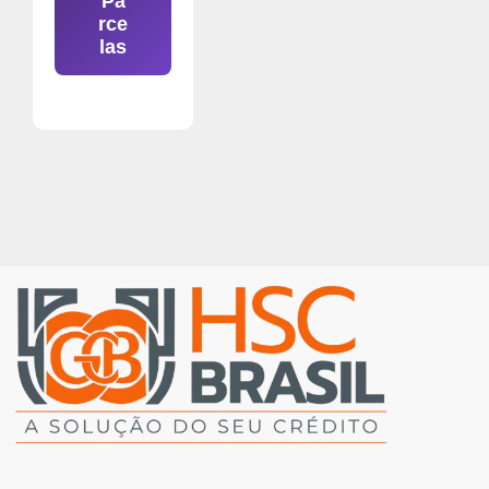
Pa
rce
las