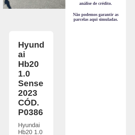
m
análise de crédito.
Não podemos garantir as
parcelas aqui simuladas.
Hyund
ai
Hb20
1.0
Sense
2023
CÓD.
P0386
Hyundai
Hb20 1.0