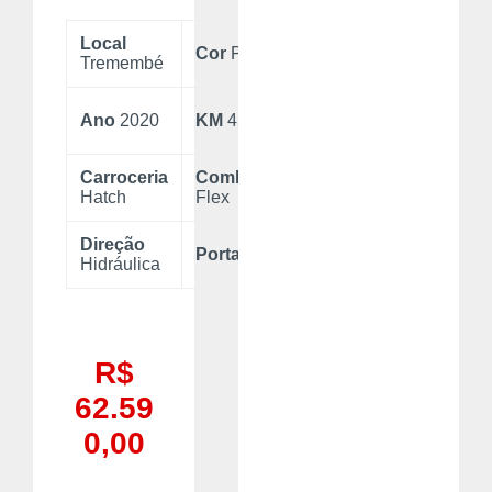
Local
Blindado
Cor
Preto
Tremembé
Não
Câmbio
Ano
2020
KM
45.547
Manual
Carroceria
Combustível
Final de
Hatch
Flex
placa
7
Direção
Motor
Portas
4
Hidráulica
1.0
R$
62.59
0,00