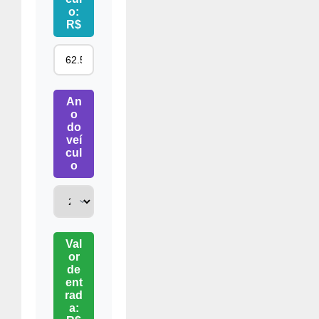
o:
R$
An
o
do
veí
cul
o
Val
or
de
ent
rad
a: