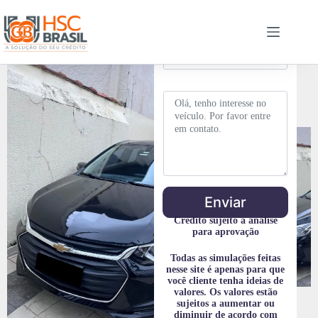
l
-
*
m
o
a
u
i
T
l
e
*
l
e
f
C
o
o
n
m
e
e
*
n
t
á
r
i
Enviar
o
o
Crédito sujeito a análise
u
para aprovação
M
e
Todas as simulações feitas
n
nesse site é apenas para que
s
você cliente tenha ideias de
a
valores. Os valores estão
g
sujeitos a aumentar ou
e
diminuir de acordo com