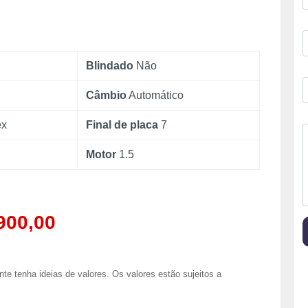
o
e
*
e
-
l
e
Blindado
Não
a
f
i
l
e
Câmbio
Automático
*
l
e
e
ex
Final de placa
7
f
o
o
n
Motor
1.5
e
e
*
n
t
á
r
900,00
i
o
o
u
te tenha ideias de valores. Os valores estão sujeitos a
e
n
s