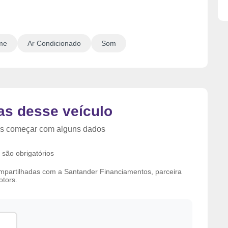
a
g
e
me
Ar Condicionado
Som
as desse veículo
s começar com alguns dados
são obrigatórios
ompartilhadas com a Santander Financiamentos, parceira
tors.