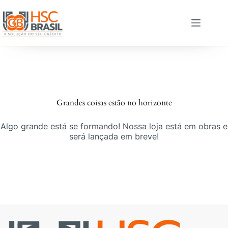
Pular
para
o
conteúdo
Pular
para
o
conteúdo
Grandes coisas estão no horizonte
Algo grande está se formando! Nossa loja está em obras e
será lançada em breve!